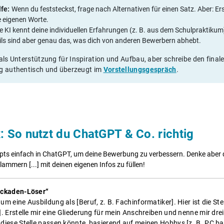
fe:
Wenn du feststeckst, frage nach Alternativen für einen Satz. Aber: Er
 eigenen Worte.
e KI kennt deine individuellen Erfahrungen (z. B. aus dem Schulpraktikum)
ils sind aber genau das, was dich von anderen Bewerbern abhebt.
als Unterstützung für Inspiration und Aufbau, aber schreibe den finale
ng authentisch und überzeugt im
Vorstellungsgespräch
.
: So nutzt du ChatGPT & Co. richtig
pts einfach in ChatGPT, um deine Bewerbung zu verbessern. Denke aber d
lammern [...] mit deinen eigenen Infos zu füllen!
ockaden-Löser“
m eine Ausbildung als [Beruf, z. B. Fachinformatiker]. Hier ist die Ste
]. Erstelle mir eine Gliederung für mein Anschreiben und nenne mir dr
diese Stelle passen könnte, basierend auf meinen Hobbys [z. B. PC ba