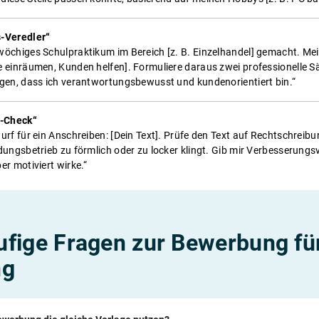
s-Veredler“
iwöchiges Schulpraktikum im Bereich [z. B. Einzelhandel] gemacht. M
e einräumen, Kunden helfen]. Formuliere daraus zwei professionelle S
igen, dass ich verantwortungsbewusst und kundenorientiert bin.“
f-Check“
wurf für ein Anschreiben: [Dein Text]. Prüfe den Text auf Rechtschreib
ldungsbetrieb zu förmlich oder zu locker klingt. Gib mir Verbesserung
er motiviert wirke.“
fige Fragen zur Bewerbung für
ng