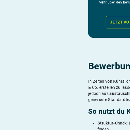
Mehr über den Ber
JETZT V
Bewerbung
In Zeiten von Künstlic
& Co. erstellen zu lass
jedoch aus
austausch
generierte Standardtex
So nutzt du 
Struktur-Check:
L
finden.