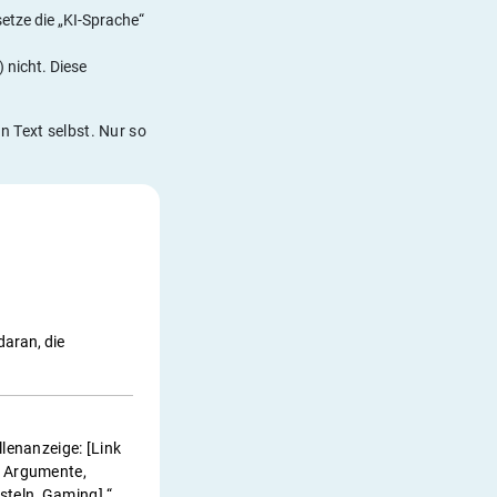
setze die „KI-Sprache“
 nicht. Diese
n Text selbst. Nur so
aran, die
llenanzeige: [Link
ei Argumente,
steln, Gaming].“