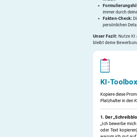
Formulierungshil
immer durch deine
Fakten-Check:
Di
persönlichen Deta
Unser Fazit:
Nutze KI 
bleibt deine Bewerbu
KI-Toolbox
Kopiere diese Prom
Platzhalter in den K
1. Der „Schreibbl
„Ich bewerbe mich u
oder Text kopieren
warum ich gut auf 