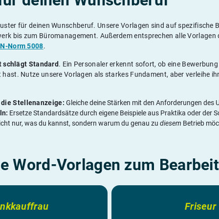
für deinen Wunschberuf
ster für deinen Wunschberuf. Unsere Vorlagen sind auf spezifische
werk bis zum Büromanagement. Außerdem entsprechen alle Vorlagen d
IN-Norm 5008
.
ät schlägt Standard
. Ein Personaler erkennt sofort, ob eine Bewerbung 
hast. Nutze unsere Vorlagen als starkes Fundament, aber verleihe ih
 die Stellenanzeige:
Gleiche deine Stärken mit den Anforderungen des
ln:
Ersetze Standardsätze durch eigene Beispiele aus Praktika oder der S
icht nur, was du kannst, sondern warum du genau zu
diesem
Betrieb möc
se Word-Vorlagen zum Bearbei
nkkauffrau
Friseur