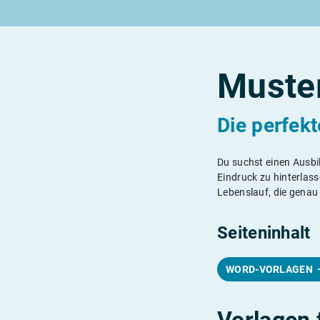
Rund um die Lehre
Rund um Berufe
Lehrstellen 2026
Beliebte Berufe in der Schweiz
Alle Städte von A-Z
Berufe in der Schweiz
Berufe nach Themen
Muste
Alle Lehrberufe
Die perfek
Lass dich finden
Du suchst einen Ausbi
Eindruck zu hinterlass
Berufs-Check starten
Lebenslauf, die genau
Seiteninhalt
WORD-VORLAGEN