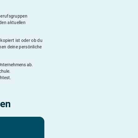
 Berufsgruppen
en aktuellen
kopiert ist oder ob du
nen deine persönliche
 Unternehmens ab.
chule.
htest.
ten
Industriekaufmann