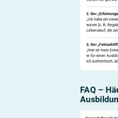
2. Der „Erfahrung
„Ich habe ein zwe
waren [z. B. Regal
Lebenslauf, die ze
3. Der „Feinschlif
„Hier ist mein Ent
er für einen Ausbi
ich authentisch, ab
FAQ – Häu
Ausbildu