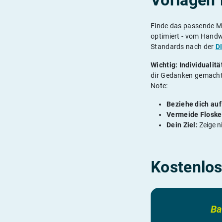
Vorlagen 
Finde das passende Mu
optimiert - vom Hand
Standards nach der
D
Wichtig: Individualit
dir Gedanken gemacht 
Note:
Beziehe dich auf
Vermeide Floske
Dein Ziel:
Zeige n
Kostenlo
Ba