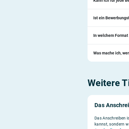
Kann ich für jede 
Ist ein Bewerbungsf
In welchem Format 
Was mache ich, wen
Weitere T
Das Anschre
Das Anschreiben is
kannst, sondern wa