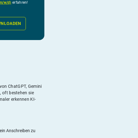
(m/w/d)
erfahren!
Mehr über den Beruf
Industriekaufmann (m/w/d)
WNLOADEN
JETZT VORLAGE DOWNLOADEN
t von ChatGPT, Gemini
, oft bestehen sie
onaler erkennen KI-
dein Anschreiben zu