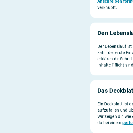
Anschreiben form
verknüpft.
Den Lebensla
Der Lebenslauf ist
zählt der erste Ei
erklären dir Schrit
Inhalte Pflicht si
Das Deckblat
Ein Deckblatt ist d
aufzufallen und Üb
Wir zeigen dir, wie
du bei einem
perf