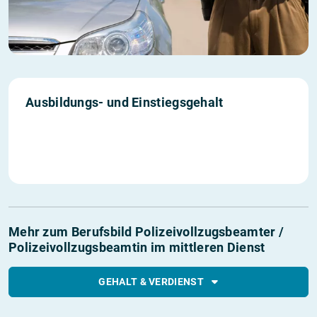
1. Jahr
2. Jahr
3. Jahr
Einstieg
Ausbildungs- und Einstiegs­gehalt
1’518 €
1’618 €
1’718 €
2’490 €
Mehr zum Berufsbild Polizeivollzugsbeamter /
Polizeivollzugsbeamtin im mittleren Dienst
GEHALT & VERDIENST