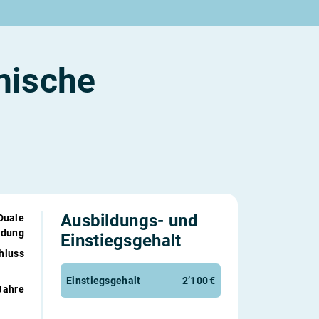
nische
Ausbildungs- und
Duale
ldung
Einstiegs­gehalt
hluss
Einstiegsgehalt
2’100 €
Jahre