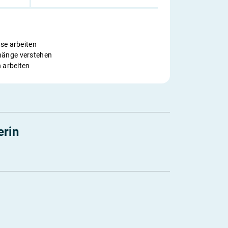
se arbeiten
änge verstehen
 arbeiten
erin