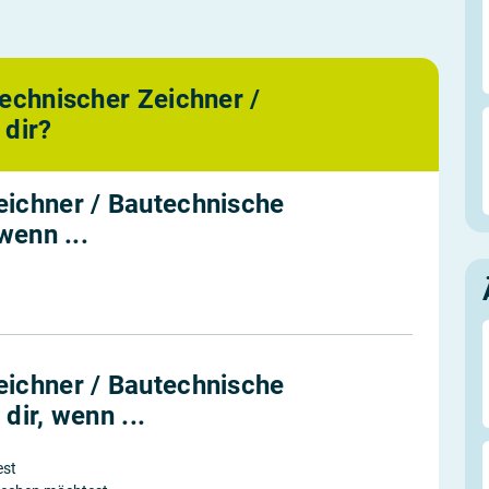
technischer Zeichner /
 dir?
eichner / Bautechnische
wenn ...
eichner / Bautechnische
dir, wenn ...
est