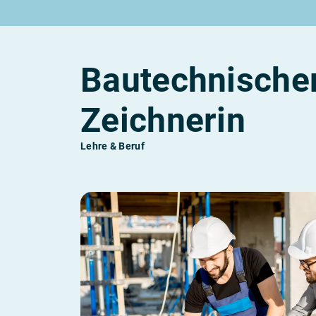
Rund um die Lehre
Rund um Berufe
Lehrstellen 2026
Beliebte Berufe in der Schweiz
Alle Städte von A-Z
Berufe in der Schweiz
Bautechnischer
Berufe nach Themen
Alle Lehrberufe
Zeichnerin
Lehre & Beruf
Lass dich finden
Berufs-Check starten