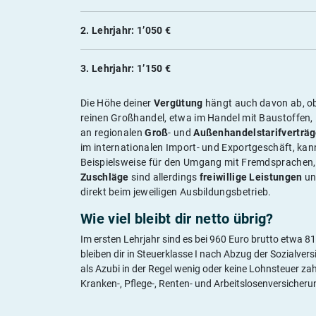
2. Lehrjahr: 1’050 €
3. Lehrjahr: 1’150 €
Die Höhe deiner
Vergütung
hängt auch davon ab, o
reinen Großhandel, etwa im Handel mit Baustoffen, L
an regionalen
Groß
- und
Außenhandelstarifverträ
im internationalen Import- und Exportgeschäft, ka
Beispielsweise für den Umgang mit Fremdsprachen, 
Zuschläge
sind allerdings
freiwillige Leistungen
und
direkt beim jeweiligen Ausbildungsbetrieb.
Wie viel bleibt dir netto übrig?
Im ersten Lehrjahr sind es bei 960 Euro brutto etwa 81
bleiben dir in Steuerklasse I nach Abzug der Sozialve
als Azubi in der Regel wenig oder keine Lohnsteuer za
Kranken-, Pflege-, Renten- und Arbeitslosenversicheru