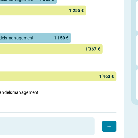
1’255 €
ndelsmanagement
1’150 €
1’367 €
1’463 €
nhandelsmanagement