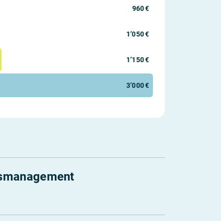
960 €
1’050 €
1’150 €
3’000 €
elsmanagement