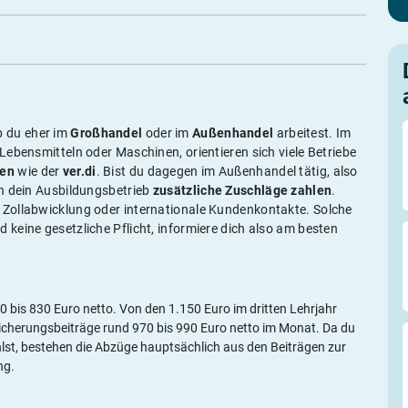
b du eher im
Großhandel
oder im
Außenhandel
arbeitest. Im
ebensmitteln oder Maschinen, orientieren sich viele Betriebe
gen
wie der
ver.di
. Bist du dagegen im Außenhandel tätig, also
nn dein Ausbildungsbetrieb
zusätzliche Zuschläge zahlen
.
Zollabwicklung oder internationale Kundenkontakte. Solche
 keine gesetzliche Pflicht, informiere dich also am besten
0 bis 830 Euro netto. Von den 1.150 Euro im dritten Lehrjahr
rsicherungsbeiträge rund 970 bis 990 Euro netto im Monat. Da du
hlst, bestehen die Abzüge hauptsächlich aus den Beiträgen zur
ng.