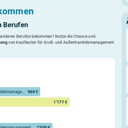
inkommen
n Berufen
s in anderen Berufen bekommen? Nutze die Chance und
tung
von Kaufleuten für Groß- und Außenhandelsmanagement
Kaufmann / Kauffrau für Groß- und Außenhandelsmanagement
960 €
1’177 €
ndelsmanagement
1’050 €