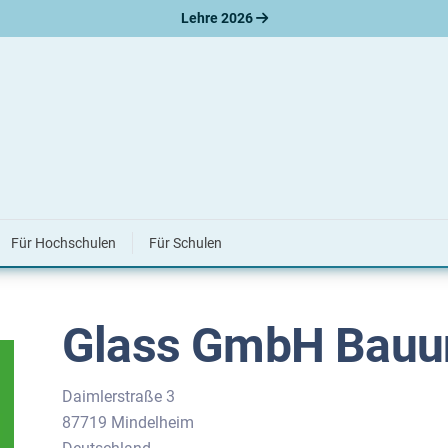
Lehre 2026
ung
dium bei Glass GmbH Bauunternehm
Für Hochschulen
Für Schulen
Glass GmbH Bauu
Daimlerstraße 3
87719 Mindelheim