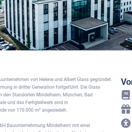
uunternehmen von Helene und Albert Glass gegründet.
Vor
ng in dritter Generation fortgeführt. Die Glass
 an den Standorten Mindelheim, München, Bad
ale und das Fertigteilwerk sind in
nde von 170.000 m² angesiedelt.
mbH Bauunternehmung Mindelheim mit einer