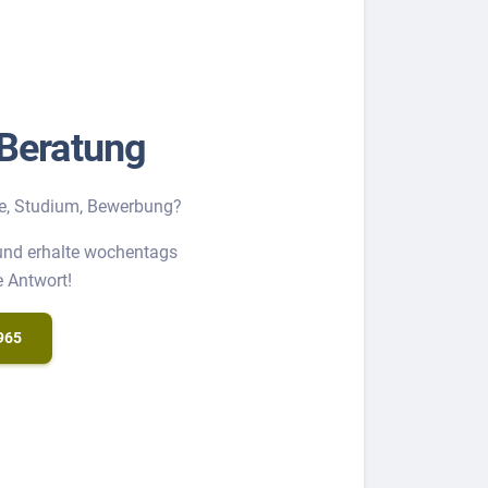
Beratung
e, Studium, Bewerbung?
 und erhalte wochentags
e Antwort!
965