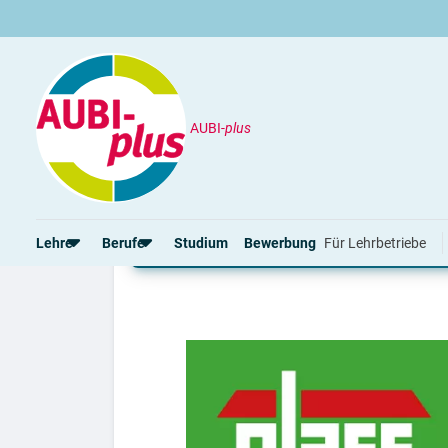
AUBI-
plus
Unternehmen
Glass GmbH Bauunternehm
Lehre und duales Stu
Lehre
Berufe
Studium
Bewerbung
Für Lehrbetriebe
Rund um die Lehre
Rund um Berufe
Lehrstellen 2026
Beliebte Berufe in der Schweiz
Alle Städte von A-Z
Berufe in der Schweiz
Berufe nach Themen
Alle Lehrberufe