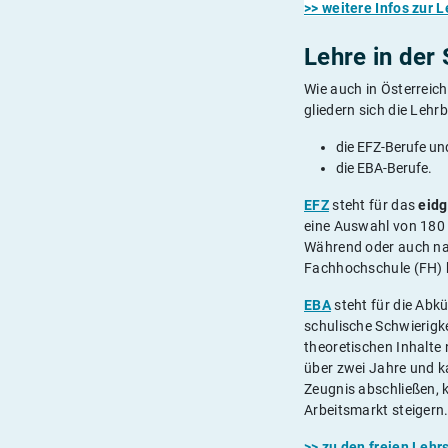
>> weitere Infos zur L
Lehre in der
Wie auch in Österreich
gliedern sich die Lehrb
die EFZ-Berufe un
die EBA-Berufe.
EFZ
steht für das
eidg
eine Auswahl von 180 
Während oder auch na
Fachhochschule (FH) 
EBA
steht für die Ab
schulische Schwierigke
theoretischen Inhalte 
über zwei Jahre und ka
Zeugnis abschließen, 
Arbeitsmarkt steigern
>> zu den freien Lehr