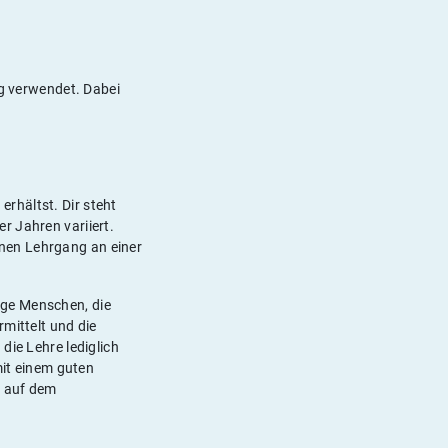
ng verwendet. Dabei
erhältst. Dir steht
r Jahren variiert.
inen Lehrgang an einer
unge Menschen, die
mittelt und die
die Lehre lediglich
mit einem guten
n auf dem