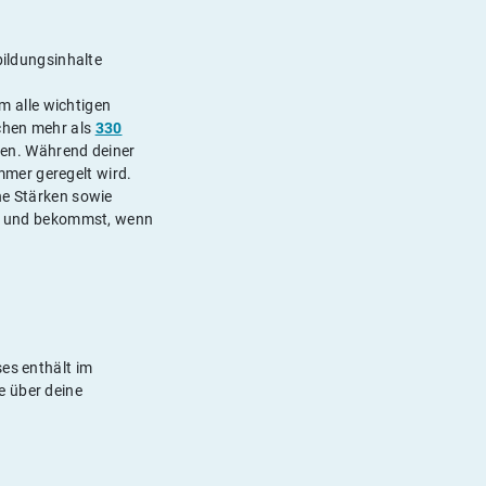
bildungsinhalte
m alle wichtigen
schen mehr als
330
ten. Während deiner
mmer geregelt wird.
ne Stärken sowie
 ab und bekommst, wenn
ses enthält im
e über deine