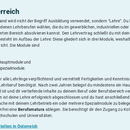
erreich
and wird nicht der Begriff Ausbildung verwendet, sondern "Lehre". Du 
denen Lehrberufen wählen, die du im gewerblichen, industriellen oder
erten Bereich absolvieren kannst. Den Lehrvertrag schließt du mit dei
esteht im Aufbau der Lehre: Diese gliedert sich in drei Module, wesh
icht. Die Module sind
 Hauptmodule und
Spezialmodule.
 alle Lehrlinge verpflichtend und vermittelt Fertigkeiten und Kenntniss
 Lehrberuf benötigst. Nach zwei Jahren belegst du mindestens ein Ha
d ist und dir vertiefende Inhalte zu deinem Beruf oder Berufsbereich ve
 ist deine Lehre erfolgreich abgeschlossen und du hast anschließend 
rache mit deinem Lehrbetrieb ein oder mehrere Spezialmodule zu belegen
nfrei eine
Berufsmatura
ablegen. Sie berechtigt dir den Zugang zu Ko
hschulen und Universitäten.
tellen in Österreich