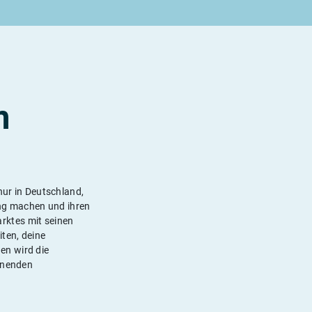
m
nur in Deutschland,
ng machen und ihren
rktes mit seinen
iten, deine
en wird die
annenden