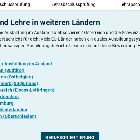
schlussprüfung
Lehrabschlussprüfung
Lehrabsch
nd Lehre in weiteren Ländern
ne Ausbildung im Ausland zu absolvieren? Österreich und die Schweiz s
te Nachricht für dich: Viele EU-Länder haben ein duales Ausbildungss
t ansässigen Ausbildungsbetriebe freuen sich auf deine Bewerbung. Hi
zur Ausbildung im Ausland
en (Südtirol)
ien (Ostbelgien)
emark (Südjütland)
kreich (Elsass-Lothringen)
htenstein
emburg
Niederlanden
n (Oberschlesien)
BERUFSORIENTIERUNG