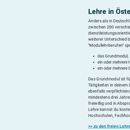
Lehre in Öst
Anders als in Deutschl
zwischen 200 verschie
dienstleistungsorienti
weiterer Unterschied b
"Modullehrberufen" spr
das Grundmodul,
ein oder mehrere
ein oder mehrere 
Das Grundmodul ist für
Tätigkeiten in deinem
ebenfalls verpflichten
mindestens drei Jahren
freiwillig und in Absp
Lehre kannst du koste
Hochschulen, Fachhoc
>> zu den freien Lehrs