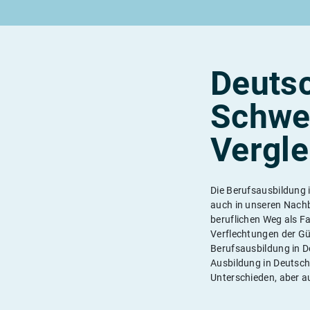
Rund um die Lehre
Rund um Berufe
Lehrstellen 2026
Beliebte Berufe in der Schweiz
Alle Städte von A-Z
Berufe in der Schweiz
Berufe nach Themen
Deutsc
Alle Lehrberufe
Schwei
Vergle
Lass dich finden
Berufs-Check starten
Die Berufsausbildung i
auch in unseren Nach
beruflichen Weg als F
Verflechtungen der Güt
Berufsausbildung in D
Ausbildung in Deutsch
Unterschieden, aber 