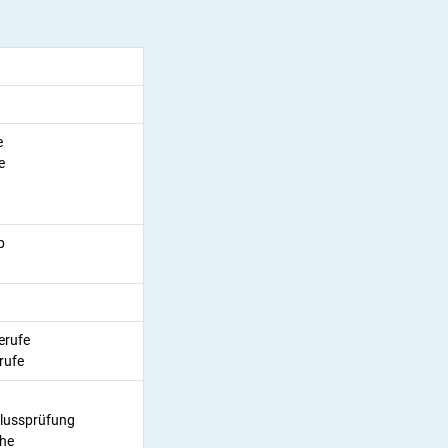
e
e
b
erufe
rufe
lussprüfung
che