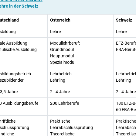
Lehre in der Schweiz
utschland
Österreich
Schweiz
sbildung
Lehre
Lehre
ale Ausbildung
Modullehrberuf:
EFZ-Beruf
hulische Ausbildung
Grundmodul
EBA-Beruf
Hauptmodul
Spezialmodul
sbildungsbetrieb
Lehrbetrieb
Lehrbetrie
szubildender
Lehrling
Lehrling
 3,5 Jahre
2 - 4 Jahre
2 - 4 Jahre
0 Ausbildungsberufe
200 Lehrberufe
180 EFZ-B
60 EBA-Be
riftliche
Praktische
Praktische
schlussprüfung
Lehrabschlussprüfung
Lehrabsch
ndliche
Theoretische
Theoretis