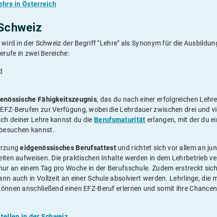
ehre in Österreich
 Schweiz
 wird in der Schweiz der Begriff "Lehre" als Synonym für die Ausbildu
erufe in zwei Bereiche:
d
enössische Fähigkeitszeugnis
, das du nach einer erfolgreichen Lehre 
EFZ-Berufen zur Verfügung, wobei die Lehrdauer zwischen drei und vie
ch deiner Lehre kannst du die
Berufsmaturität
erlangen, mit der du e
besuchen kannst.
kürzung
eidgenössisches Berufsattest
und richtet sich vor allem an j
iten aufweisen. Die praktischen Inhalte werden in dem Lehrbetrieb ver
nur an einem Tag pro Woche in der Berufsschule. Zudem erstreckt sich 
nn auch in Vollzeit an einer Schule absolviert werden. Lehrlinge, die 
können anschließend einen EFZ-Beruf erlernen und somit ihre Chance
.
stellen in der Schweiz