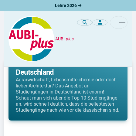
Lehre 2026
AUBI-
plus
Was studieren
Top 10 Studiengänge in
Deutschland
Agrarwirtschaft, Lebensmittelchemie oder doch
lieber Architektur? Das Angebot an
Studiengängen in Deutschland ist enorm!
Schaut man sich aber die Top 10 Studiengänge
an, wird schnell deutlich, dass die beliebtesten
Studiengänge nach wie vor die klassischen sind.