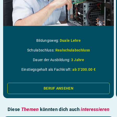
Bildungsweg:
Duale Lehre
Schulabschluss:
Realschulabschluss
Dauer der Ausbildung:
3 Jahre
Einstiegsgehalt als Fachkraft:
ab 3’200.00 €
BERUF ANSEHEN
Diese
Themen
könnten dich auch
interessieren