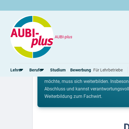
AUBI-
plus
Weiterbildung
Fachwirt
Kaufmännische Weiterb
Lehre
Berufe
Studium
Bewerbung
Für Lehrbetriebe
Mit einer abgeschlossenen Berufsausbildun
möchte, muss sich weiterbilden. Insbesond
Abschluss und kannst verantwortungsvolle
Rund um die Lehre
Rund um Berufe
Weiterbildung zum Fachwirt.
Lehrstellen 2026
Beliebte Berufe in der Schweiz
Alle Städte von A-Z
Berufe in der Schweiz
Berufe nach Themen
Alle Lehrberufe
D