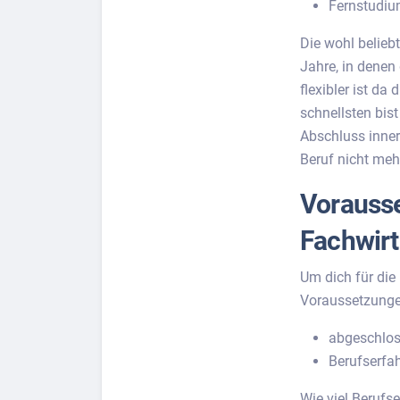
Fernstudi
Die wohl beliebt
Jahre, in dene
flexibler ist da
schnellsten bis
Abschluss inner
Beruf nicht me
Vorausse
Fachwirt
Um dich für die
Voraussetzungen
abgeschlos
Berufserfa
Wie viel Berufs