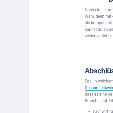
Nach einer kauf
Wahl, denn mit 
als kompetente F
Lass dich finden
kannst du an d
Berufs-Check starten
weiter vertiefe
Abschlüs
Egal in welchem
Gesundheitswe
dass es eine pa
Branche gibt. D
Fachwirt f