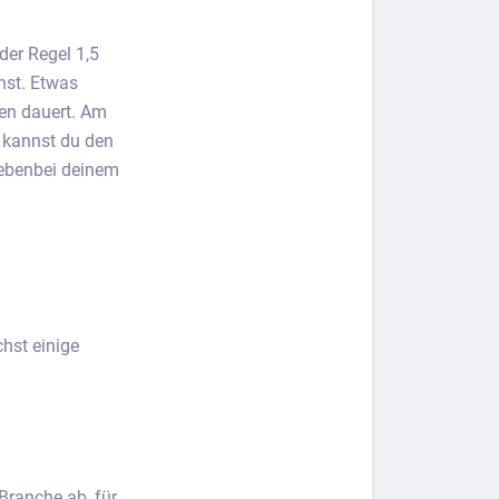
 der Regel 1,5
hst. Etwas
ren dauert. Am
r kannst du den
nebenbei deinem
hst einige
Branche ab, für