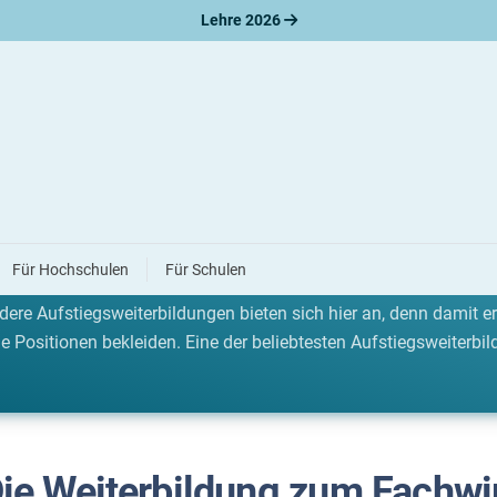
Lehre 2026
ildung: Fachwirt
Für Hochschulen
Für Schulen
g hast du schon einen guten ersten Schritt in Richtung Karriere
ere Aufstiegsweiterbildungen bieten sich hier an, denn damit er
 Positionen bekleiden. Eine der beliebtesten Aufstiegsweiterbi
ie Weiterbildung zum Fachwi