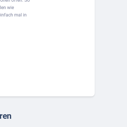
ionen offen. So
len wie
infach mal in
eren