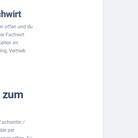
hwirt
en offen und du
ter Fachwirt
keiten im
ng, Vertrieb
g zum
Fachwirtin /
der per