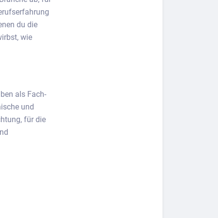
Berufserfahrung
enen du die
irbst, wie
aben als Fach-
nische und
htung, für die
ind