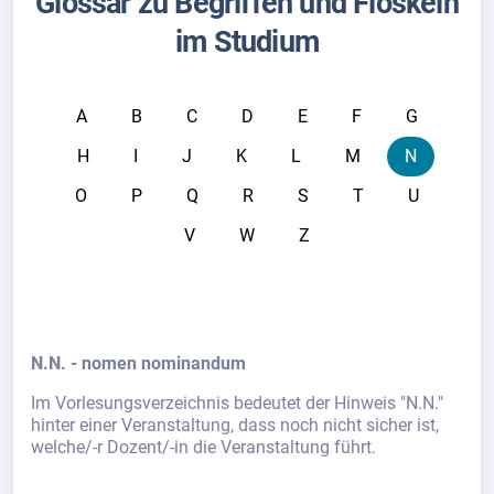
Glossar zu Begriffen und Floskeln
im Studium
A
B
C
D
E
F
G
H
I
J
K
L
M
N
O
P
Q
R
S
T
U
V
W
Z
N.N. - nomen nominandum
Im Vorlesungsverzeichnis bedeutet der Hinweis "N.N."
hinter einer Veranstaltung, dass noch nicht sicher ist,
welche/-r Dozent/-in die Veranstaltung führt.