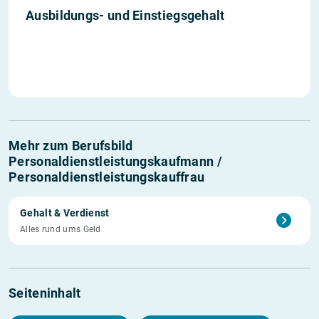
1. Jahr
2. Jahr
3. Jahr
Einstieg
Ausbildungs- und Einstiegs­gehalt
1’083 €
1’148 €
1’236 €
2’766 €
Mehr zum Berufsbild
Personaldienstleistungskaufmann /
Personaldienstleistungskauffrau
Gehalt & Verdienst
Alles rund ums Geld
Seiteninhalt