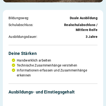
Bildungsweg:
Duale Ausbildung
Schul­abschluss:
Realschulabschluss /
Mittlere Reife
Ausbildungs­dauer:
3 Jahre
Deine Stärken
Handwerklich arbeiten
Technische Zusammenhänge verstehen
Informationen erfassen und Zusammenhänge
erkennen
1. Jahr
2. Jahr
3. Jahr
Einstieg
Ausbildungs- und Einstiegs­gehalt
775 €
890 €
995 €
2’604 €