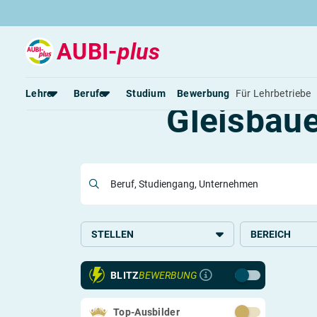
AUBI-
plus
Lehre
Berufe
Studium
Bewerbung
Für Lehrbetriebe
Gleisbaue
Rund um die Lehre
Rund um Berufe
Lehrstellen 2026
Beliebte Berufe in der Schweiz
Alle Städte von A-Z
Berufe in der Schweiz
Beruf, Studiengang, Unternehmen
Berufe nach Themen
Alle Lehrberufe
STELLEN
BEREICH
BLITZ
BEWERBUNG
Lass dich finden
Berufs-Check starten
Top-Ausbilder