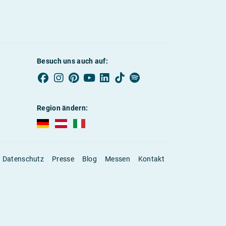
Besuch uns auch auf:
Region ändern:
AUBI-plus Deutschland (deutsch)
AUBI-plus Österreich (deutsch)
AUBI-plus Italien (deutsch)
Datenschutz
Presse
Blog
Messen
Kontakt