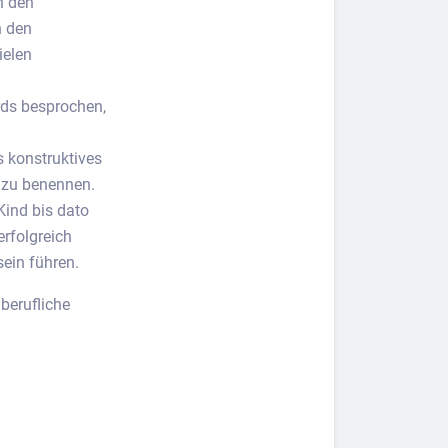
n den
n den
ielen
rds besprochen,
s konstruktives
 zu benennen.
Kind bis dato
erfolgreich
sein führen.
berufliche