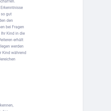
schaffen.
 Erkenntnisse
 so gut
rden den
nen bei Fragen
Ihr Kind in die
iteren erhält
llegen werden
hr Kind während
Bereichen
 kennen,