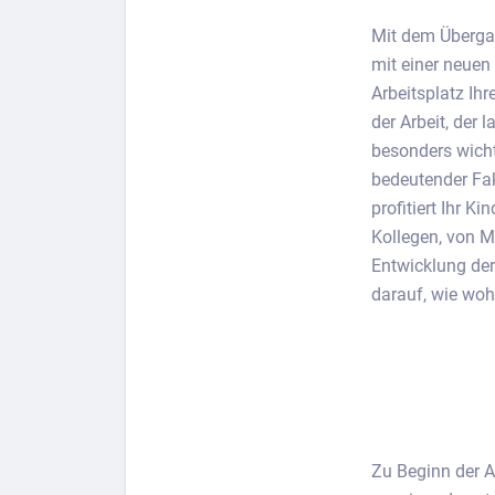
Mit dem Übergang
mit einer neuen
Arbeitsplatz Ih
Lass dich finden
der Arbeit, der l
Berufs-Check starten
besonders wichti
bedeutender Fak
profitiert Ihr 
Kollegen, von M
Entwicklung der
darauf, wie woh
Zu Beginn der A