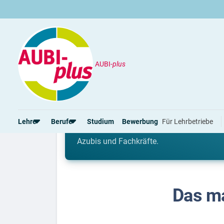
AUBI-
plus
Eltern
Arbeitsumfeld während der Ausbild
Arbeitsumfeld während
Lehre
Berufe
Studium
Bewerbung
Für Lehrbetriebe
Das soziale Umfeld, die Räumlichkeiten s
Azubis und Fachkräfte.
Rund um die Lehre
Rund um Berufe
Lehrstellen 2026
Beliebte Berufe in der Schweiz
Alle Städte von A-Z
Berufe in der Schweiz
Das m
Berufe nach Themen
Alle Lehrberufe