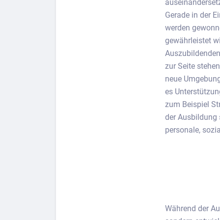
auseinandersetz
Gerade in der E
werden gewonne
gewährleistet w
Auszubildenden 
zur Seite stehen
neue Umgebung u
es Unterstützu
zum Beispiel S
der Ausbildung 
personale, soz
Während der Aus