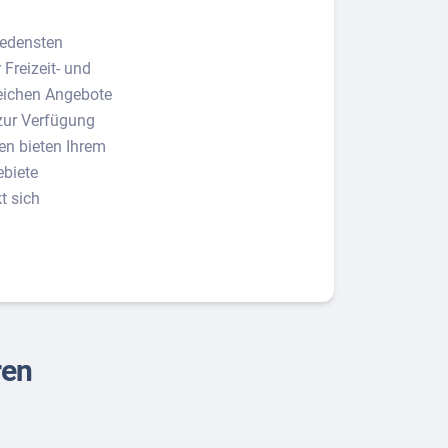
iedensten
Freizeit- und
reichen Angebote
 zur Verfügung
en bieten Ihrem
ebiete
t sich
ren