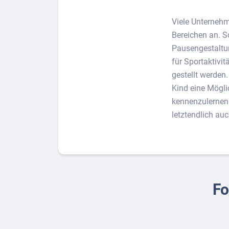
Viele Unterneh
Bereichen an. S
Pausengestaltun
für Sportaktivi
gestellt werde
Kind eine Mögli
kennenzulernen. 
letztendlich au
Fo