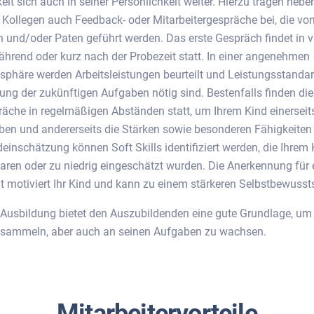
lt sich auch in seiner Persönlichkeit weiter. Hierzu tragen nebe
Kollegen auch Feedback- oder Mitarbeitergespräche bei, die vo
 und/oder Paten geführt werden. Das erste Gespräch findet in v
rend oder kurz nach der Probezeit statt. In einer angenehmen
phäre werden Arbeitsleistungen beurteilt und Leistungsstanda
llung der zukünftigen Aufgaben nötig sind. Bestenfalls finden die
räche in regelmäßigen Abständen statt, um Ihrem Kind einerseit
en und andererseits die Stärken sowie besonderen Fähigkeiten
einschätzung können Soft Skills identifiziert werden, die Ihrem 
aren oder zu niedrig eingeschätzt wurden. Die Anerkennung für 
eit motiviert Ihr Kind und kann zu einem stärkeren Selbstbewusst
e Ausbildung bietet den Auszubildenden eine gute Grundlage, um 
 sammeln, aber auch an seinen Aufgaben zu wachsen.
Mitarbeitervorteile