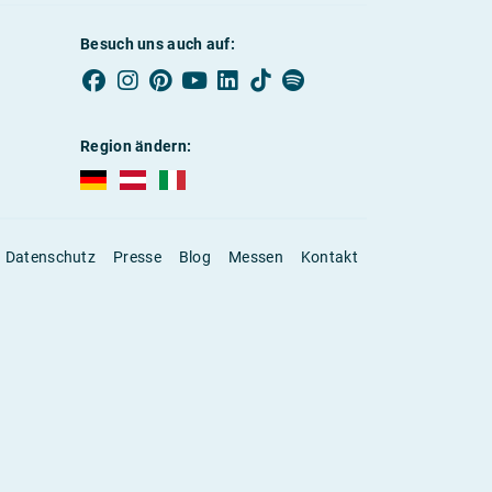
Besuch uns auch auf:
Region ändern:
AUBI-plus Deutschland (deutsch)
AUBI-plus Österreich (deutsch)
AUBI-plus Italien (deutsch)
Datenschutz
Presse
Blog
Messen
Kontakt