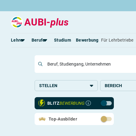
AUBI-
plus
Jetzt
Lehre
Berufe
Studium
Bewerbung
Für Lehrbetriebe
Beruf, Studiengang, Unternehmen
Rund um die Lehre
Rund um Berufe
Lehrstellen 2026
Beliebte Berufe in der Schweiz
Alle Städte von A-Z
Berufe in der Schweiz
Berufe nach Themen
STELLEN
BEREICH
Alle Lehrberufe
BLITZ
BEWERBUNG
Top-Ausbilder
Lass dich finden
Berufs-Check starten