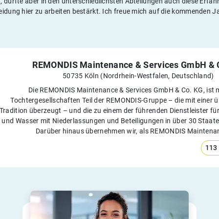
, durfte aber in den unterschiedlichsten Abteilungen auch diese Erf
eidung hier zu arbeiten bestärkt. Ich freue mich auf die kommenden J
REMONDIS Maintenance & Services GmbH & 
50735 Köln (Nordrhein-Westfalen, Deutschland)
Die REMONDIS Maintenance & Services GmbH & Co. KG, ist m
Tochtergesellschaften Teil der REMONDIS-Gruppe – die mit einer ü
Tradition überzeugt – und die zu einem der führenden Dienstleister für
und Wasser mit Niederlassungen und Beteiligungen in über 30 Staaten
Darüber hinaus übernehmen wir, als REMONDIS Maintenan
113 