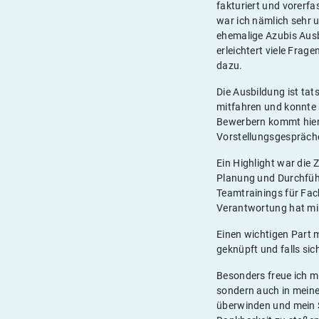
fakturiert und vorerf
war ich nämlich sehr u
ehemalige Azubis Ausb
erleichtert viele Frag
dazu.
Die Ausbildung ist ta
mitfahren und konnte 
Bewerbern kommt hier 
Vorstellungsgespräch
Ein Highlight war die 
Planung und Durchfüh
Teamtrainings für Fach
Verantwortung hat mir
Einen wichtigen Part 
geknüpft und falls sic
Besonders freue ich m
sondern auch in meine
überwinden und mein S