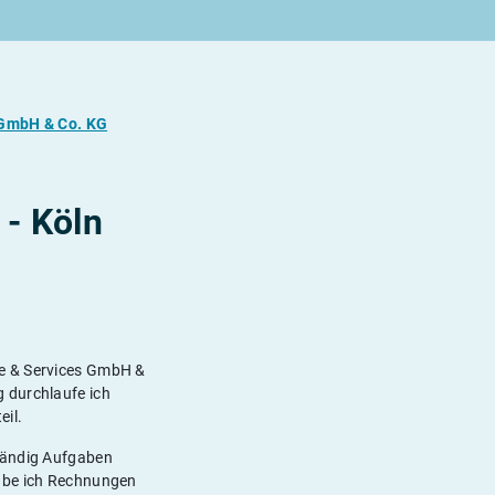
GmbH & Co. KG
- Köln
ce & Services GmbH &
 durchlaufe ich
eil.
ständig Aufgaben
habe ich Rechnungen