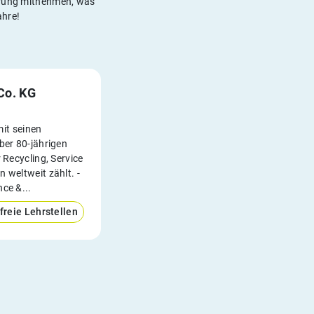
ahrung mitnehmen, was
ahre!
Co. KG
it seinen
ber 80-jährigen
 Recycling, Service
 weltweit zählt. -
ce &...
freie Lehrstellen