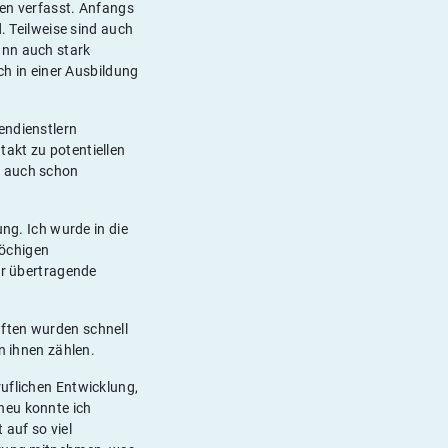
ben verfasst. Anfangs
. Teilweise sind auch
ann auch stark
ch in einer Ausbildung
endienstlern
akt zu potentiellen
h auch schon
ung. Ich wurde in die
öchigen
ir übertragende
aften wurden schnell
n ihnen zählen.
ruflichen Entwicklung,
heu konnte ich
auf so viel