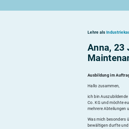
Rund um die Lehre
Rund um Berufe
Lehrstellen 2026
Beliebte Berufe in der Schweiz
Alle Städte von A-Z
Berufe in der Schweiz
Berufe nach Themen
Lehre als
Industrieka
Alle Lehrberufe
Anna, 23
Maintenan
Lass dich finden
Berufs-Check starten
Ausbildung im Auftra
Hallo zusammen,
ich bin Auszubildende
Co. KG und möchte euc
mehrere Abteilungen u
Was mich besonders üb
bewältigen durfte und