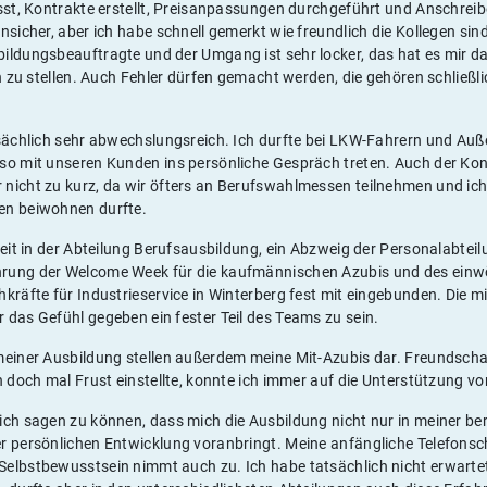
asst, Kontrakte erstellt, Preisanpassungen durchgeführt und Anschrei
nsicher, aber ich habe schnell gemerkt wie freundlich die Kollegen sind
ildungsbeauftragte und der Umgang ist sehr locker, das hat es mir d
en zu stellen. Auch Fehler dürfen gemacht werden, die gehören schließli
tsächlich sehr abwechslungsreich. Ich durfte bei LKW-Fahrern und Auß
so mit unseren Kunden ins persönliche Gespräch treten. Auch der Kont
nicht zu kurz, da wir öfters an Berufswahlmessen teilnehmen und ic
en beiwohnen durfte.
Zeit in der Abteilung Berufsausbildung, ein Abzweig der Personalabteil
rung der Welcome Week für die kaufmännischen Azubis und des einw
kräfte für Industrieservice in Winterberg fest mit eingebunden. Die m
 das Gefühl gegeben ein fester Teil des Teams zu sein.
meiner Ausbildung stellen außerdem meine Mit-Azubis dar. Freundsch
h doch mal Frust einstellte, konnte ich immer auf die Unterstützung vo
ich sagen zu können, dass mich die Ausbildung nicht nur in meiner be
r persönlichen Entwicklung voranbringt. Meine anfängliche Telefonsc
elbstbewusstsein nimmt auch zu. Ich habe tatsächlich nicht erwartet 