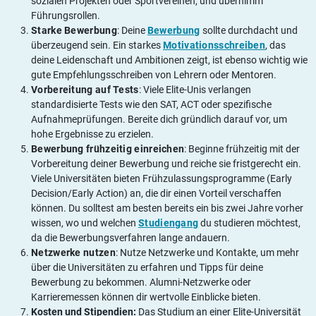
sozialen Projekten oder Sportvereinen, und übernimm
Führungsrollen.
Starke Bewerbung
: Deine
Bewerbung
sollte durchdacht und
überzeugend sein. Ein starkes
Motivationsschreiben
, das
deine Leidenschaft und Ambitionen zeigt, ist ebenso wichtig wie
gute Empfehlungsschreiben von Lehrern oder Mentoren.
Vorbereitung auf Tests
: Viele Elite-Unis verlangen
standardisierte Tests wie den SAT, ACT oder spezifische
Aufnahmeprüfungen. Bereite dich gründlich darauf vor, um
hohe Ergebnisse zu erzielen.
Bewerbung frühzeitig einreichen
: Beginne frühzeitig mit der
Vorbereitung deiner Bewerbung und reiche sie fristgerecht ein.
Viele Universitäten bieten Frühzulassungsprogramme (Early
Decision/Early Action) an, die dir einen Vorteil verschaffen
können. Du solltest am besten bereits ein bis zwei Jahre vorher
wissen, wo und welchen
Studiengang
du studieren möchtest,
da die Bewerbungsverfahren lange andauern.
Netzwerke nutzen
: Nutze Netzwerke und Kontakte, um mehr
über die Universitäten zu erfahren und Tipps für deine
Bewerbung zu bekommen. Alumni-Netzwerke oder
Karrieremessen können dir wertvolle Einblicke bieten.
Kosten und Stipendien:
Das Studium an einer Elite-Universität